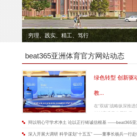
穷理、践实、精工、笃行
beat365亚洲体育官方网站动态
绿色转型 创新驱动
教...
在“双碳”战略纵深推
材料高质量发展路径，1
业大会”在安徽淮北隆重
辩以明心守学术净土 论以正行铸诚信根基 ——beat36
深入开展大调研 科学谋划“十五五” ——董事长杨兵一行赴